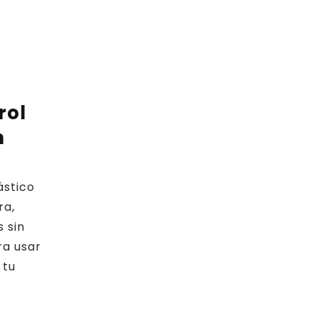
s
rol
n
ástico
ra,
 sin
ra usar
 tu