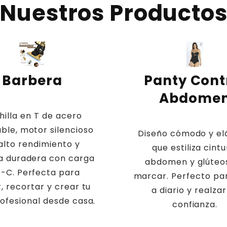
Nuestros Producto
Barbera
Panty Cont
Abdome
hilla en T de acero
able, motor silencioso
Diseño cómodo y el
alto rendimiento y
que estiliza cintu
a duradera con carga
abdomen y glúteos
-C. Perfecta para
marcar. Perfecto pa
r, recortar y crear tu
a diario y realzar
rofesional desde casa.
confianza.